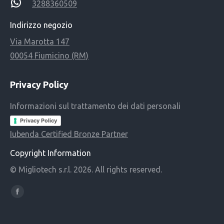
3288360509
Indirizzo negozio
Via Marotta 147
00054 Fiumicino (RM)
Privacy Policy
Informazioni sul trattamento dei dati personali
Privacy Policy
Iubenda Certified Bronze Partner
Copyright Information
© Migliotech s.r.l. 2026. All rights reserved.
Find us on:
Facebook
page
opens