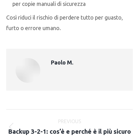
per copie manuali di sicurezza
Così riduci il rischio di perdere tutto per guasto,
furto o errore umano.
Paolo M.
Post
PREVIOUS
navigation
Backup 3-2-1: cos’è e perché è il più sicuro
Previous