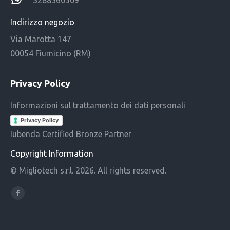
3288360509
Indirizzo negozio
Via Marotta 147
00054 Fiumicino (RM)
Privacy Policy
Informazioni sul trattamento dei dati personali
Privacy Policy
Iubenda Certified Bronze Partner
Copyright Information
© Migliotech s.r.l. 2026. All rights reserved.
Find us on:
Facebook
page
opens