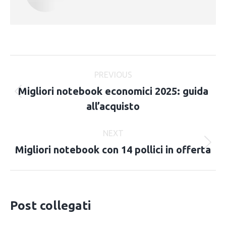
Post
PREVIOUS
navigation
Migliori notebook economici 2025: guida
Previous
all’acquisto
post:
NEXT
Migliori notebook con 14 pollici in offerta
Next
post:
Post collegati