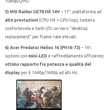
1080p/QHD.
5) MSI Raider GE78 HX 14V
– 17″, piattaforma ad
alte prestazioni
(CPU HX + GPU top), tastiera
confortevole e tanti I/O: un vero “desktop
replacement” per frame-rate elevati.
6) Acer Predator Helios 16 (PH16-72)
– 16″,
opzioni con
mini-LED
e raffreddamento efficiente;
ottimo rapporto fra potenza e qualità del
display
per il 1440p/1600p ad alti Hz.