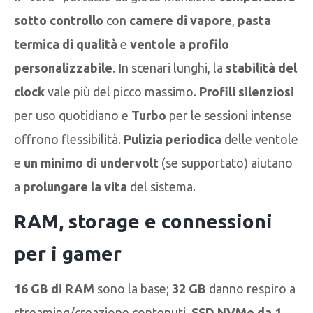
sotto controllo
con
camere di vapore
,
pasta
termica di qualità
e
ventole a profilo
personalizzabile
. In scenari lunghi, la
stabilità del
clock
vale più del picco massimo.
Profili silenziosi
per uso quotidiano e
Turbo
per le sessioni intense
offrono flessibilità.
Pulizia periodica
delle ventole
e
un minimo di undervolt
(se supportato) aiutano
a
prolungare la vita
del sistema.
RAM, storage e connessioni
per i gamer
16 GB di RAM
sono la base;
32 GB
danno respiro a
streaming/creazione contenuti.
SSD NVMe da 1